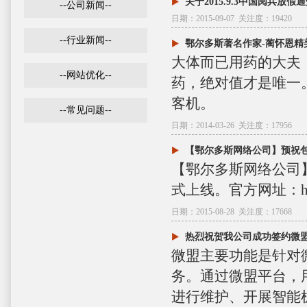
关于2015.9.3中国阅兵放
--
公司新闻
--
日期：2015-09-07 关注度：19420
--
行业新闻
--
鄂尔多斯著名作家-蔺怀恩精美
大体而已用药的大夫
--
网站优化
--
药，绝对值才是唯一
客机。
--
常见问题
--
日期：2014-03-26 关注度：17956
【鄂尔多斯网络公司】预祝
【鄂尔多斯网络公司
式上线。官方网址：http:/
日期：2015-08-28 关注度：17668
热烈祝贺我公司成功签约微
微盟主要功能是针对
务。通过微盟平台，
进行维护、开展智能