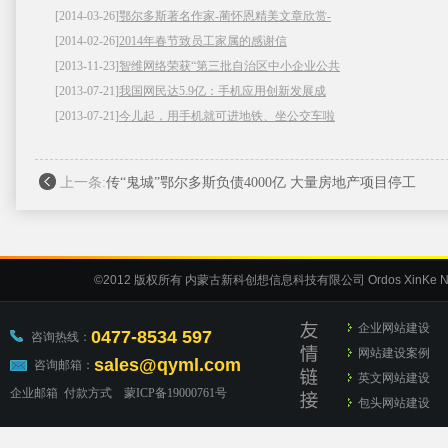
[2014-03-26]
鄂尔多斯著名作家-蔺怀恩精美文章欣赏-
[2014-02-26]
2014年春节致员工家属的感谢信
[2013-11-23]
智维网络荣获“第三批自治区中小企业公共
[2013-07-21]
我国网民达5.9亿：手机应用创新发展成
[2013-07-21]
今儿起，用手机就可进地铁、坐公交车啦
上一条:
传“鬼城”鄂尔多斯负债4000亿 大量房地产项目停工
©2012
版权所有 内蒙古新科创想信息科技有限公司
Ordos XinKe N
企业网站建设
0477-8534 597
咨询热线：
网站建设案例
sales@qyml.com
咨询邮箱：
英文网站建设
企业邮箱
付款方式
蒙ICP备19000761号
包头网站建设